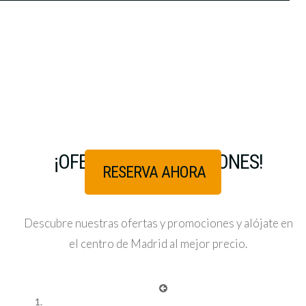
¡OFERTAS Y PROMOCIONES!
CC ATOCHA
RESERVA AHORA
AR
APARTMENTS - CC HOSTALES
Descubre nuestras ofertas y promociones y alójate en
Apartamentos en Madrid. Alojándote en
CC Atocha
el centro de Madrid al mejor precio.
Apartments
y
CC Malasaña
podrás disfrutar del mejor
descanso con las tarifas más competitivas.