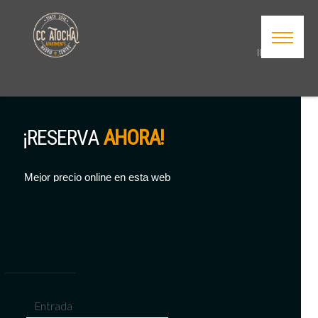
INICIO
IDIOMA
APARTA
DISPONI
OFERTA
¡RESERVA
AHORA!
Y
PROMOC
Mejor precio online en esta web
GALERÍ
UBICAC
CONTAC